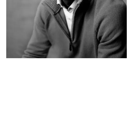
‘Wij zijn vooral allen mens’
“Als samenleving moeten we inclusiever zijn en de
stigma’s rondom psychische kwetsbaarheid
aanpakken en laten verdwijnen. Ieder mens is
psychisch kwetsbaar en dus begint het bij het
loslaten van het idee dat er een verschil is tussen
een groep die kwetsbaar is en een groep die dat
niet is”, aldus Floortje Scheepers, hoogleraar