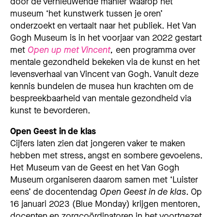
door de
vernieuwende manier waarop het
museum ‘het kunstwerk tussen je oren’
onderzoekt en vertaalt naar het publiek.
Het Van
Gogh Museum is in het voorjaar van 2022 gestart
met
Open up met Vincent
,
een programma over
mentale gezondheid bekeken via de kunst en het
levensverhaal van Vincent van Gogh.
Vanuit deze
kennis bundelen de musea hun krachten om de
bespreekbaarheid van mentale gezondheid via
kunst te bevorderen.
Open Geest in de klas
Cijfers laten zien dat jongeren vaker te maken
hebben met stress, angst en sombere gevoelens.
Het Museum van de Geest en het Van Gogh
Museum organiseren daarom samen met ‘Luister
eens’ de docentendag
Open Geest in de klas
. Op
16 januari 2023 (Blue Monday) krijgen mentoren,
docenten en zorgcoördinatoren in het voortgezet