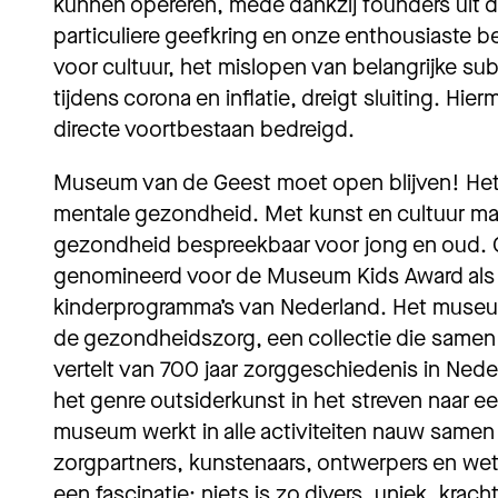
kunnen opereren, mede dankzij founders uit 
particuliere geefkring en onze enthousiaste 
voor cultuur, het mislopen van belangrijke s
tijdens corona en inflatie, dreigt sluiting. H
directe voortbestaan bedreigd.
Museum van de Geest moet open blijven! Het
mentale gezondheid. Met kunst en cultuur m
gezondheid bespreekbaar voor jong en oud.
genomineerd voor de Museum Kids Award als 
kinderprogramma’s van Nederland. Het muse
de gezondheidszorg, een collectie die samen
vertelt van 700 jaar zorggeschiedenis in Ned
het genre outsiderkunst in het streven naar e
museum werkt in alle activiteiten nauw same
zorgpartners, kunstenaars, ontwerpers en we
een fascinatie: niets is zo divers, uniek, krach