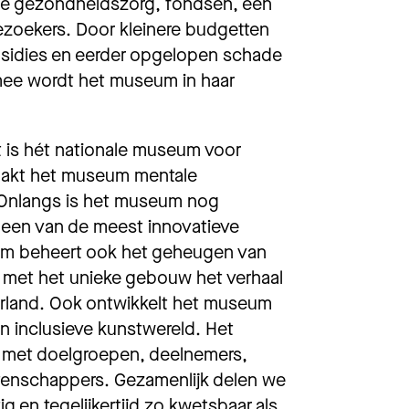
de gezondheidszorg, fondsen, een
bezoekers. Door kleinere budgetten
ubsidies en eerder opgelopen schade
iermee wordt het museum in haar
 is hét nationale museum voor
aakt het museum mentale
 Onlangs is het museum nog
een van de meest innovatieve
um beheert ook het geheugen van
 met het unieke gebouw het verhaal
erland. Ook ontwikkelt het museum
en inclusieve kunstwereld. Het
n met doelgroepen, deelnemers,
tenschappers. Gezamenlijk delen we
tig en tegelijkertijd zo kwetsbaar als