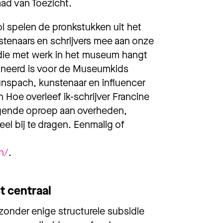
aad van Toezicht.
l spelen de pronkstukken uit het
stenaars
en schrijvers
mee aan onze
die met werk in h
et
museum hangt
neerd is voor de
Museumkids
aunspach
,
kunstenaar
en
influencer
n
Hoe overleef ik
-schrijver
Francine
gende oproep aan overheden,
ee
l bij te dragen. Eenmalig of
n/
.
 centraal
zonder enige structurele subsidie