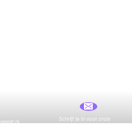
Schrijf je in voor onze
eest.nl
maandelijkse