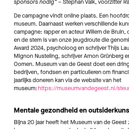
sponsors nodig”
– Stephan Valk, voorzitter R
De campagne vindt online plaats. Een hoofdro
museum
. Daarnaast
werken verschillende kun
campagne:
rapper en acteur Willem de Bruin
,
en
d
e stem is van onze
jeugd
route
die genomi
Award 2024
,
psycholoog en schrijver
Thijs L
Mi
gnon
Nusteli
ng
, schrijver Arnon
Grünberg
e
Oomen
.
Museum van de Geest doet een drin
bedrijven, fondsen en particulieren om financi
jaarlijks doneren kan via de website van het
museum:
https://museumvandegeest.nl/steu
Mentale gezondheid en outsiderkunst
Bijna 20 jaar heeft het Museum van de Geest 