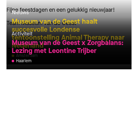
Fijne feestdagen en een gelukkig nieuwjaar!
Nieuws
Museum van de Geest haalt
Team Museum van de Geest
succesvolle Londense
Activiteit
tentoonstelling Animal Therapy naar
Museum van de Geest x Zorgbalans:
Nederland
Bekijk ook
Lezing met Leontine Trijber
Amsterdam
Haarlem