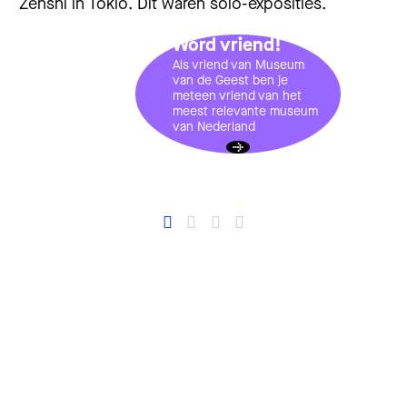
Zenshi in Tokio. Dit waren solo-exposities.
Word vriend!
Als vriend van Museum
van de Geest ben je
meteen vriend van het
meest relevante museum
van Nederland
Gekleurde Wezens van Masayoshi Hanawa in Museum van
de Geest